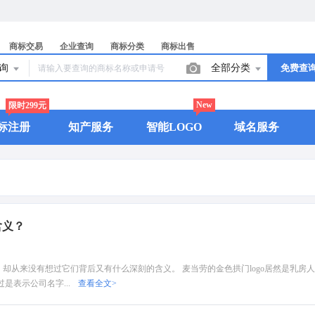
商标交易
企业查询
商标分类
商标出售
查询
全部分类
免费查
New
限时299元
标注册
知产服务
智能LOGO
域名服务
含义？
，却从来没有想过它们背后又有什么深刻的含义。 麦当劳的金色拱门logo居然是乳房人
是表示公司名字...
查看全文>