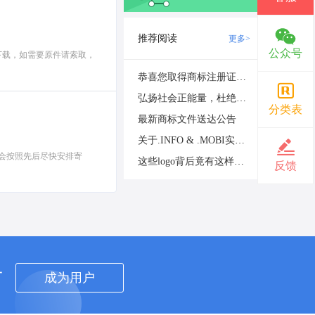
推荐阅读
更多>
公众号
下载，如需要原件请索取，
恭喜您取得商标注册证书，请及时领取
弘扬社会正能量，杜绝域名不良应用倡议
分类表
最新商标文件送达公告
关于.INFO & .MOBI实名认证的重要通知
会按照先后尽快安排寄
这些logo背后竟有这样的含义？
反馈
者
成为用户