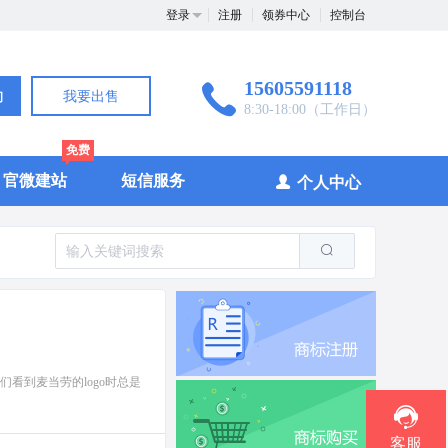
登录
注册
领券中心
控制台
15605591118
询
我要出售
8:30-18:00（工作日）
免费
官微建站
短信服务
个人中心
们看到麦当劳的logo时总是
客服