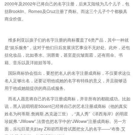
2000年及2002年已将自己的名字注册，后来又陆续为几个儿子，包
括Brooklin、Romeo及Cruz注册了商标。而这三个儿子个个都极具
商业价值。
维多利亚以孩子们的名字注册的商标覆盖了6类产品，其中一种就
是“娱乐服务”，这对于他们日后发展演艺事业不无好处。此外，还包
括化妆品，比如香水、润唇膏，甚至是抗皱面霜，还有雨伞、书
籍、音乐以及洋娃娃等等。
国际商标协会指出，要想把名人的名字注册成商标，不仅要求这位
名人足够出名，还要证明他或她的名字有特殊的意义，并且能够适
用于他或她能提供的商品或服务。
而名人愿意将自己的名字注册成商标，并非所有的都能成功。比如
说，黑人说唱明星50cent已经将自己的艺名注册成商标（他的真实
姓名为柯蒂斯.詹姆斯.杰克逊三世），“真人秀”《泽西海岸》的明星
珍妮弗.“JWoww”.法蕾也把名字中的“JWoww”注册成商标。另一方
面，乐坛巨星夫妇ay Z和碧昂斯曾试图把女儿的名字——“布鲁.艾