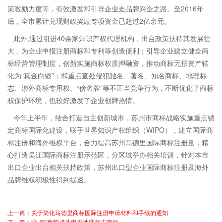
策激励力度等，有效激发和引导企业走品牌兴企之路。至2016年
底，全市累计兑现财政奖励专项资金已超过2亿余元。
此外,通过引进40余家知识产权代理机构，出台政策扶持其发展壮
大，为企业申报注册商标和专利等创造便利；引导企业建立健全商
标经营管理制度，创新实施商标权质押融资，推动商标无形资产转
化为“真金白银”；和重点查处侵犯驰名、著名、知名商标、地理标
志、涉外商标专用权、“傍名牌”等不正当竞争行为，不断优化了商标
权保护环境，也较好激发了企业创牌热情。
今年上半年，结合打造自主创新城市，苏州市商标战略实施重点锁
定商标国际化建设，联手世界知识产权组织（WIPO），建立国际商
标注册和海外维权平台，合力提高苏州马德里国际商标注册量；精
心打造吴江国际商标注册示范区，分区域举办相关培训，针对本市
出口企业出台相关扶持政策，苏州出口型企业国际商标注册及海外
品牌维权积极性得到提速。
上一篇：关于简化马德里商标国际注册申请材料和手续的通知
下一篇：“礼嘉”葡萄成功申报地理标志商标