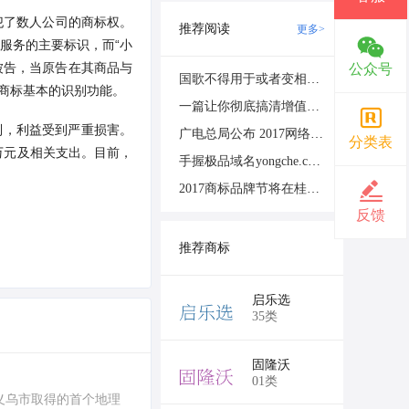
犯了数人公司的商标权。
推荐阅读
更多>
或服务的主要标识，而“小
代被告，当原告在其商品与
公众号
国歌不得用于或者变相用于商标、商业广告
册商标基本的识别功能。
一篇让你彻底搞清增值电信业务许可证
制，利益受到严重损害。
广电总局公布 2017网络视听节目专项资金扶持项目
分类表
万元及相关支出。目前，
手握极品域名yongche.com和260多枚商标！易到能否起死回生？
2017商标品牌节将在桂林举办
反馈
推荐商标
￥6,750
启乐选
35类
￥6,750
固隆沃
01类
为义乌市取得的首个地理