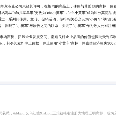
，而拜克洛克公司未经其许可，在相同的商品上，使用与其近似的商标，侵
从“ofo共享单车”更改为“ofo小黄车”，“ofo小黄车”成为区分其商品
被告通过一系列的使用、宣传、促销活动，使得相关公众认为“小黄车”即指
淆，割裂了“小黄车”与原告之间的联系，失去了“小黄车”作为数人公司注
求市场声誉、拓展企业发展空间、塑造良好企业品牌的价值也因此受到抑
，判令其立即停止侵权，停止使用“小黄车”商标，并赔偿经济损失300
，&ldquo;义乌红糖&rdquo;正式被核准注册为地理证明商标，成