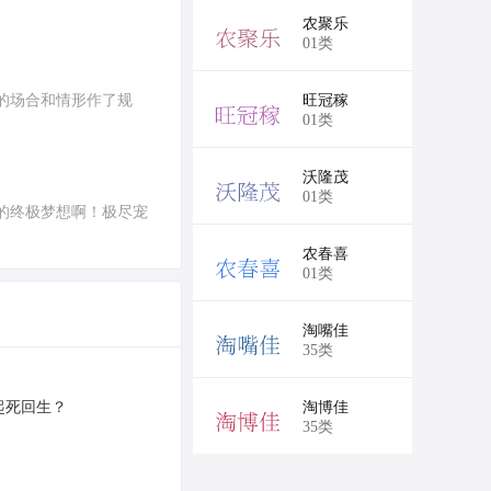
￥6,750
农聚乐
01类
￥6,750
的场合和情形作了规
旺冠稼
01类
￥6,750
沃隆茂
01类
的终极梦想啊！极尽宠
￥6,750
农春喜
01类
￥6,750
淘嘴佳
35类
￥6,750
否起死回生？
淘博佳
35类