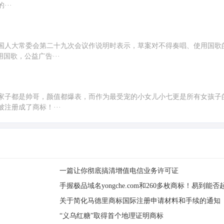
··
国人大常委会第二十九次会议作说明时表示，草案对不得奏唱、使用国歌
国歌，公益广告···
家子都是帅哥，颜值都爆表，而作为最受宠的小女儿小七更是所有女孩子
注册成了商标！···
一篇让你彻底搞清增值电信业务许可证
手握极品域名yongche.com和260多枚商标！易到能
关于简化马德里商标国际注册申请材料和手续的通知
“义乌红糖”取得首个地理证明商标