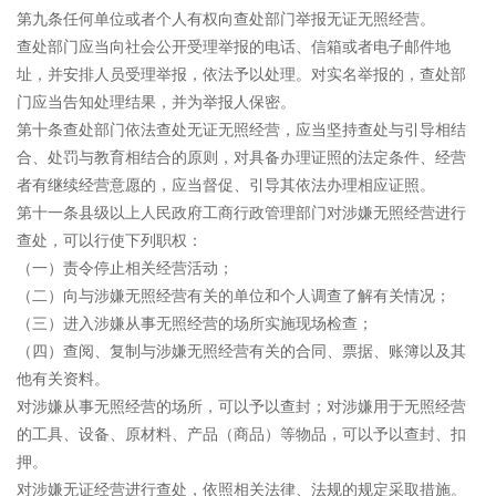
第九条任何单位或者个人有权向查处部门举报无证无照经营。
查处部门应当向社会公开受理举报的电话、信箱或者电子邮件地
址，并安排人员受理举报，依法予以处理。对实名举报的，查处部
门应当告知处理结果，并为举报人保密。
第十条查处部门依法查处无证无照经营，应当坚持查处与引导相结
合、处罚与教育相结合的原则，对具备办理证照的法定条件、经营
者有继续经营意愿的，应当督促、引导其依法办理相应证照。
第十一条县级以上人民政府工商行政管理部门对涉嫌无照经营进行
查处，可以行使下列职权：
（一）责令停止相关经营活动；
（二）向与涉嫌无照经营有关的单位和个人调查了解有关情况；
（三）进入涉嫌从事无照经营的场所实施现场检查；
（四）查阅、复制与涉嫌无照经营有关的合同、票据、账簿以及其
他有关资料。
对涉嫌从事无照经营的场所，可以予以查封；对涉嫌用于无照经营
的工具、设备、原材料、产品（商品）等物品，可以予以查封、扣
押。
对涉嫌无证经营进行查处，依照相关法律、法规的规定采取措施。