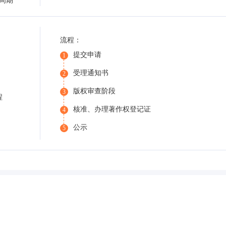
周期
流程：
提交申请
1
受理通知书
2
版权审查阶段
3
程
核准、办理著作权登记证
4
公示
5